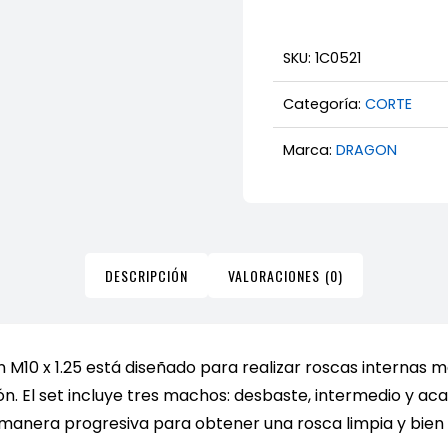
Macho
para
Roscar
SKU:
1C0521
M10
Categoría:
CORTE
x
1.25
Marca:
DRAGON
Drago
–
Set
de
DESCRIPCIÓN
VALORACIONES (0)
3
Piezas
(Desba
Interm
M10 x 1.25 está diseñado para realizar roscas internas m
y
ón. El set incluye tres machos: desbaste, intermedio y ac
Acaba
manera progresiva para obtener una rosca limpia y bien 