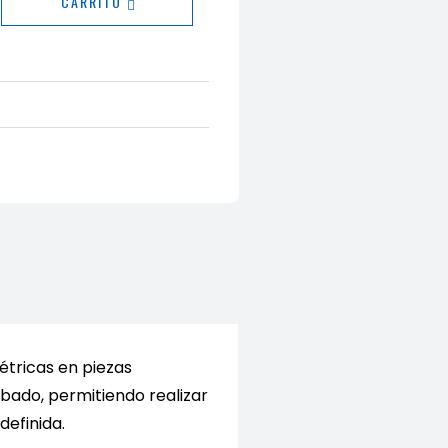
s
CARRITO
n
ste,
edio
étricas en piezas
abado, permitiendo realizar
do)
definida.