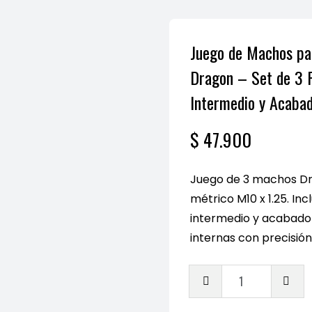
Juego de Machos pa
Dragon – Set de 3 P
Intermedio y Acabad
$
47.900
Juego de 3 machos D
métrico M10 x 1.25. I
intermedio y acabado 
internas con precisión
Juego
de