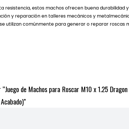
cantid
ta resistencia, estos machos ofrecen buena durabilidad
ación y reparación en talleres mecánicos y metalmecáni
e utilizan comúnmente para generar o reparar roscas m
ar “Juego de Machos para Roscar M10 x 1.25 Dragon
 Acabado)”
car una valoración.