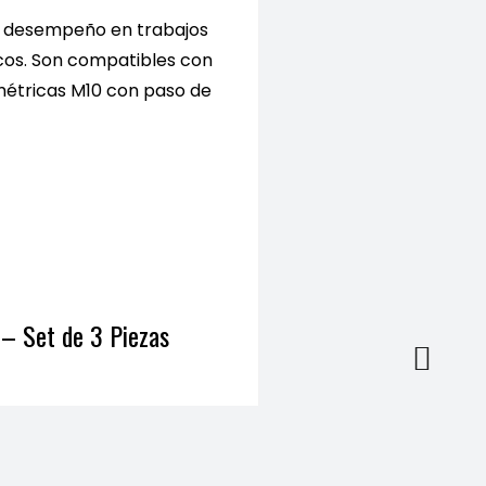
ad
 y desempeño en trabajos
cos. Son compatibles con
étricas M10 con paso de
 – Set de 3 Piezas