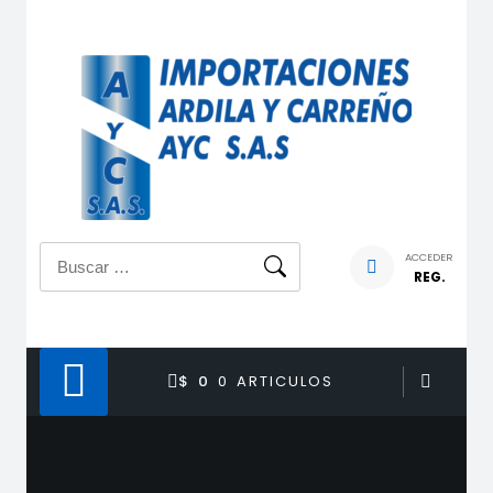
Saltar
al
contenido
Buscar:
ACCEDER
REG.
$ 0
0 ARTICULOS