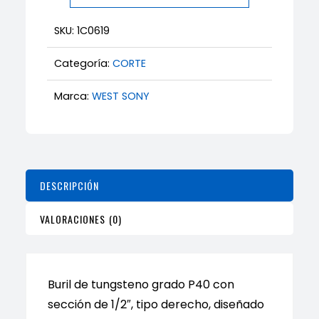
Derecho
SKU:
1C0619
1/2"
para
Categoría:
CORTE
Torno
Marca:
WEST SONY
–
West
Sony
–
Paquete
DESCRIPCIÓN
de
5
VALORACIONES (0)
Unidades
Uso
Industrial
Buril de tungsteno grado P40 con
cantidad
sección de 1/2″, tipo derecho, diseñado