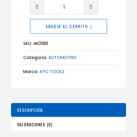
Cadena
para
Llanta
AÑADIR AL CARRITO
Rin
17.5
SKU:
4K0188
Espesor
9
Categoría:
AUTOMOTRIZ
mm
Marca:
AYC TOOLS
Tipo
Turbo
para
Tracción
en
DESCRIPCIÓN
Lodo
y
VALORACIONES (0)
Lluvia