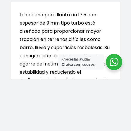
Uso
Vehicular
La cadena para llanta rin 17.5 con
Pesado
espesor de 9 mm tipo turbo está
cantidad
diseñada para proporcionar mayor
tracción en terrenos difíciles como
barro, lluvia y superficies resbalosas. Su
configuración tipo turbo mejora el
¿Necesitas ayuda?
agarre del neumático, optimizando la
Chatea con nosotros
estabilidad y reduciendo el
deslizamiento durante la operación. Es
utilizada en vehículos de carga,
transporte y maquinaria que operan en
condiciones exigentes. Este tipo de
cadena es ideal para entornos rurales,
obras y condiciones climáticas
adversas, aportando seguridad y