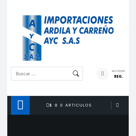
Saltar
al
contenido
Buscar:
ACCEDER
REG.
$ 0
0 ARTICULOS