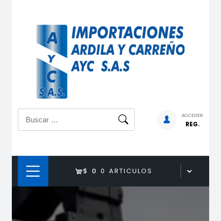
Saltar
al
contenido
Buscar:
ACCEDER
REG.
$ 0
0 ARTICULOS