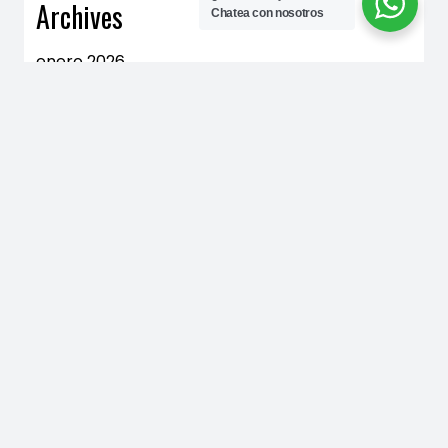
Archives
Chatea con nosotros
enero 2026
Blog
Importaciones Ardila y Carreño AYC S.A.S
Copyright. Todos los derechos reservados.
Tema The9
por aThemeArt - Con orgullo impulsado por
WordPress
.